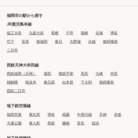
福岡市の駅から探す
JR鹿児島本線
福工大前
九産大前
香椎
千早
箱崎
吉塚
博多
竹下
笹原
南福岡
春日
大野城
水城
都府楼南
二日市
西鉄天神大牟田線
西鉄福岡（天神）
薬院
西鉄平尾
高宮
大橋
井尻
雑餉隈
桜並木
春日原
白木原
下大利
都府楼前
西鉄二日市
地下鉄空港線
福岡空港
東比恵
博多
祇園
中洲川端
天神
赤坂
大濠公園
唐人町
西新
藤崎
室見
姪浜