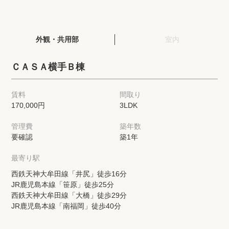
閲覧履歴
外観・共用部
室内
保存した検索条件
ＣＡＳＡ横手Ｂ棟
店舗・スタッフ紹介
賃料
間取り
170,000円
3LDK
希望条件を伝えてプロに探してもらう
管理費
築年数
来店予約
要確認
築1年
各種お問い合わせ
最寄り駅
西鉄天神大牟田線「井尻」徒歩16分
JR鹿児島本線「笹原」徒歩25分
高級賃貸物件コラム
modern classについて
西鉄天神大牟田線「大橋」徒歩29分
JR鹿児島本線「南福岡」徒歩40分
高級賃貸物件トピック
会社概要