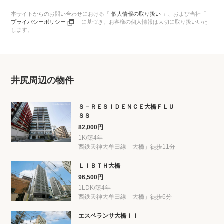
本サイトからのお問い合わせにおける「
個人情報の取り扱い
」、
および当社「
プライバシーポリシー
」に基づき、
お客様の個人情報は大切に取り扱いいた
します。
井尻周辺の物件
Ｓ－ＲＥＳＩＤＥＮＣＥ大橋ＦＬＵ
ＳＳ
82,000円
1K/築4年
西鉄天神大牟田線「大橋」徒歩11分
ＬＩＢＴＨ大橋
96,500円
1LDK/築4年
西鉄天神大牟田線「大橋」徒歩6分
エスペランサ大橋ＩＩ