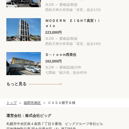
3LDK ～ 要確認/新築
西鉄天神大牟田線「井尻」徒歩12分
ＭＯＤＥＲＮ ＥＩＧＨＴ高宮ｌｉ
ｅｔｏ
223,000円
3LDK ～ 要確認/新築
西鉄天神大牟田線「高宮」徒歩19分
Ｄ－ｒｏｏｍ西長住
162,000円
3LDK ～ 要確認/築10年
七隈線「福大前」徒歩40分
もっと見る
トップ
福岡市南区
ＣＡＳＡ横手Ｂ棟
運営会社：株式会社ビッグ
札幌市中央区南４条西７丁目６番地 ビッググループ本社ビル
宅地建物取引業 国土交通大臣（4）第7765号