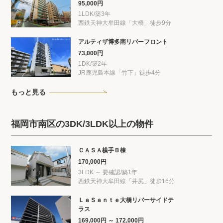
95,000円
1LDK/築3年
西鉄天神大牟田線「大橋」徒歩9分
アルティザ博多南リバーフロント
73,000円
1DK/築2年
JR鹿児島本線「竹下」徒歩4分
もっと見る
福岡市南区の3DK/3LDK以上の物件
ＣＡＳＡ横手Ｂ棟
170,000円
3LDK ～ 要確認/築1年
西鉄天神大牟田線「井尻」徒歩16分
ＬａＳａｎｔｅ大橋リバーサイドテ
ラス
169,000円 ～ 172,000円