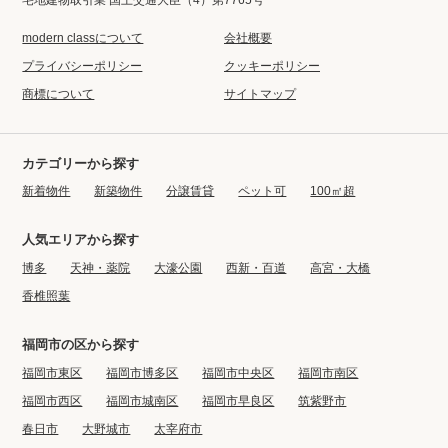
modern classについて
会社概要
プライバシーポリシー
クッキーポリシー
商標について
サイトマップ
カテゴリーから探す
新着物件
新築物件
分譲賃貸
ペット可
100㎡超
人気エリアから探す
博多
天神・薬院
大濠公園
西新・百道
高宮・大橋
香椎照葉
福岡市の区から探す
福岡市東区
福岡市博多区
福岡市中央区
福岡市南区
福岡市西区
福岡市城南区
福岡市早良区
筑紫野市
春日市
大野城市
太宰府市