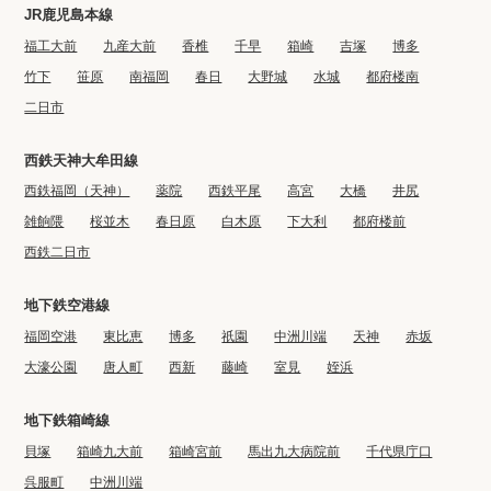
JR鹿児島本線
福工大前
九産大前
香椎
千早
箱崎
吉塚
博多
竹下
笹原
南福岡
春日
大野城
水城
都府楼南
二日市
西鉄天神大牟田線
西鉄福岡（天神）
薬院
西鉄平尾
高宮
大橋
井尻
雑餉隈
桜並木
春日原
白木原
下大利
都府楼前
西鉄二日市
地下鉄空港線
福岡空港
東比恵
博多
祇園
中洲川端
天神
赤坂
大濠公園
唐人町
西新
藤崎
室見
姪浜
地下鉄箱崎線
貝塚
箱崎九大前
箱崎宮前
馬出九大病院前
千代県庁口
呉服町
中洲川端