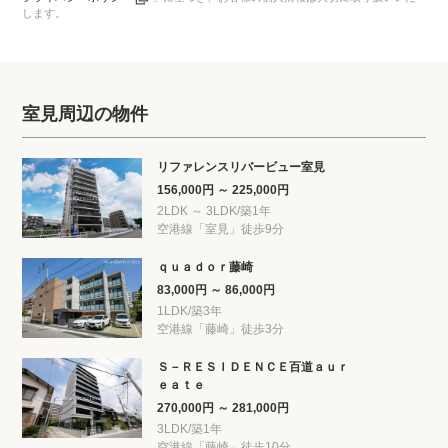
します。
室見周辺の物件
リファレンスリバービュー室見
156,000円 ～ 225,000円
2LDK ～ 3LDK/築1年
空港線「室見」徒歩9分
ｑｕａｄｏｒ藤崎
83,000円 ～ 86,000円
1LDK/築3年
空港線「藤崎」徒歩3分
Ｓ－ＲＥＳＩＤＥＮＣＥ百道ａｕｒ
ｅａｔｅ
270,000円 ～ 281,000円
3LDK/築1年
空港線「藤崎」徒歩10分