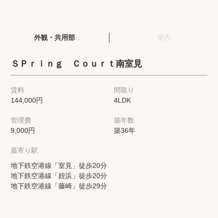
閲覧履歴
外観・共用部
室内
保存した検索条件
ＳＰｒｉｎｇ Ｃｏｕｒｔ南室見
店舗・スタッフ紹介
賃料
間取り
144,000円
4LDK
希望条件を伝えてプロに探してもらう
管理費
築年数
来店予約
9,000円
築36年
各種お問い合わせ
最寄り駅
地下鉄空港線「室見」徒歩20分
地下鉄空港線「姪浜」徒歩20分
高級賃貸物件コラム
modern classについて
地下鉄空港線「藤崎」徒歩29分
高級賃貸物件トピック
会社概要