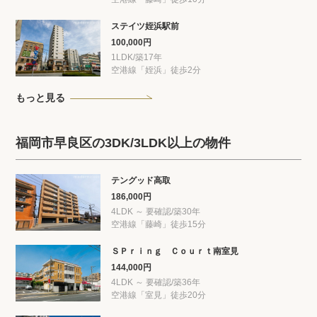
ステイツ姪浜駅前
100,000円
1LDK/築17年
空港線「姪浜」徒歩2分
もっと見る
福岡市早良区の3DK/3LDK以上の物件
テングッド高取
186,000円
4LDK ～ 要確認/築30年
空港線「藤崎」徒歩15分
ＳＰｒｉｎｇ Ｃｏｕｒｔ南室見
144,000円
4LDK ～ 要確認/築36年
空港線「室見」徒歩20分