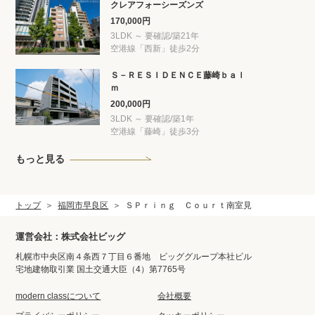
クレアフォーシーズンズ
170,000円
3LDK ～ 要確認/築21年
空港線「西新」徒歩2分
Ｓ－ＲＥＳＩＤＥＮＣＥ藤崎ｂａｌ
ｍ
200,000円
3LDK ～ 要確認/築1年
空港線「藤崎」徒歩3分
もっと見る
トップ
福岡市早良区
ＳＰｒｉｎｇ Ｃｏｕｒｔ南室見
運営会社：株式会社ビッグ
札幌市中央区南４条西７丁目６番地 ビッググループ本社ビル
宅地建物取引業 国土交通大臣（4）第7765号
modern classについて
会社概要