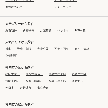
プライバシーポリシー
クッキーポリシー
商標について
サイトマップ
カテゴリーから探す
新着物件
新築物件
分譲賃貸
ペット可
100㎡超
人気エリアから探す
博多
天神・薬院
大濠公園
西新・百道
高宮・大橋
香椎照葉
福岡市の区から探す
福岡市東区
福岡市博多区
福岡市中央区
福岡市南区
福岡市西区
福岡市城南区
福岡市早良区
筑紫野市
春日市
大野城市
太宰府市
福岡市の駅から探す