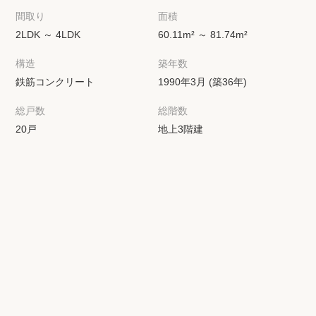
間取り
面積
2LDK ～ 4LDK
60.11m² ～ 81.74m²
構造
築年数
鉄筋コンクリート
1990年3月 (築36年)
総戸数
総階数
20戸
地上3階建