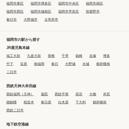
福岡市東区
福岡市博多区
福岡市中央区
福岡市南区
福岡市西区
福岡市城南区
福岡市早良区
筑紫野市
春日市
大野城市
太宰府市
福岡市の駅から探す
JR鹿児島本線
福工大前
九産大前
香椎
千早
箱崎
吉塚
博多
竹下
笹原
南福岡
春日
大野城
水城
都府楼南
二日市
西鉄天神大牟田線
西鉄福岡（天神）
薬院
西鉄平尾
高宮
大橋
井尻
雑餉隈
桜並木
春日原
白木原
下大利
都府楼前
西鉄二日市
地下鉄空港線