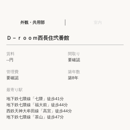
閲覧履歴
外観・共用部
室内
保存した検索条件
Ｄ－ｒｏｏｍ西長住弐番館
店舗・スタッフ紹介
賃料
間取り
--円
要確認
希望条件を伝えてプロに探してもらう
管理費
築年数
来店予約
要確認
築8年
各種お問い合わせ
最寄り駅
地下鉄七隈線「七隈」徒歩41分
地下鉄七隈線「福大前」徒歩44分
高級賃貸物件コラム
modern classについて
西鉄天神大牟田線「高宮」徒歩44分
地下鉄七隈線「茶山」徒歩47分
高級賃貸物件トピック
会社概要