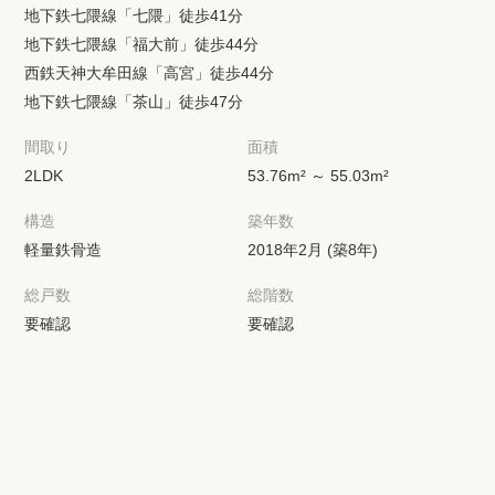
地下鉄七隈線「七隈」徒歩41分
地下鉄七隈線「福大前」徒歩44分
西鉄天神大牟田線「高宮」徒歩44分
地下鉄七隈線「茶山」徒歩47分
間取り
面積
2LDK
53.76m² ～ 55.03m²
構造
築年数
軽量鉄骨造
2018年2月 (築8年)
総戸数
総階数
要確認
要確認