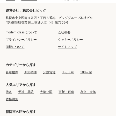
運営会社：株式会社ビッグ
札幌市中央区南４条西７丁目６番地 ビッググループ本社ビル
宅地建物取引業 国土交通大臣（4）第7765号
modern classについて
会社概要
プライバシーポリシー
クッキーポリシー
商標について
サイトマップ
カテゴリーから探す
新着物件
新築物件
分譲賃貸
ペット可
100㎡超
人気エリアから探す
博多
天神・薬院
大濠公園
西新・百道
高宮・大橋
香椎照葉
福岡市の区から探す