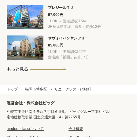
プレジールＴＪ
97,000円
1LDK ～ 要確認/築15年
JR鹿児島本線「博多」徒歩12分
サヴォイバンヤンツリー
85,000円
1LDK ～ 要確認/築22年
空港線「祇園」徒歩17分
もっと見る
トップ
福岡市博多区
サニークレスト須崎町
運営会社：株式会社ビッグ
札幌市中央区南４条西７丁目６番地 ビッググループ本社ビル
宅地建物取引業 国土交通大臣（4）第7765号
modern classについて
会社概要