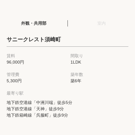
閲覧履歴
外観・共用部
室内
保存した検索条件
サニークレスト須崎町
店舗・スタッフ紹介
賃料
間取り
96,000円
1LDK
希望条件を伝えてプロに探してもらう
管理費
築年数
来店予約
5,300円
築6年
各種お問い合わせ
最寄り駅
地下鉄空港線「中洲川端」徒歩5分
地下鉄空港線「天神」徒歩9分
高級賃貸物件コラム
modern classについて
地下鉄箱崎線「呉服町」徒歩9分
高級賃貸物件トピック
会社概要