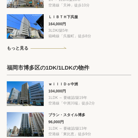
空港線「天神」徒歩10分
ＬＩＢＴＨ下呉服
164,000円
3LDK/築5年
箱崎線「呉服町」徒歩8分
もっと見る
福岡市博多区の1DK/1LDKの物件
ｗｉｌｌＤｏ中洲
104,000円
1LDK ～ 要確認/築19年
空港線「中洲川端」徒歩2分
ブラン・スタイル博多
96,000円
1LDK ～ 要確認/築13年
空港線「東比恵」徒歩9分