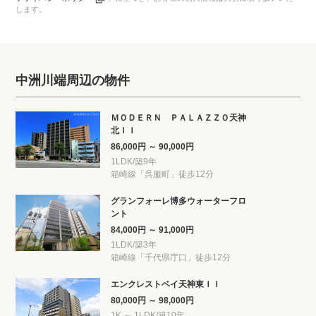
します。
中洲川端周辺の物件
ＭＯＤＥＲＮ ＰＡＬＡＺＺＯ天神
北ＩＩ
86,000円 ～ 90,000円
1LDK/築9年
箱崎線「呉服町」徒歩12分
グランフォーレ博多ウォーターフロ
ント
84,000円 ～ 91,000円
1LDK/築3年
箱崎線「千代県庁口」徒歩12分
エンクレストベイ天神東ＩＩ
80,000円 ～ 98,000円
1K ～ 1LDK/築10年