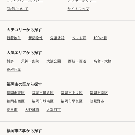
プライバシーポリシー
クッキーポリシー
商標について
サイトマップ
カテゴリーから探す
新着物件
新築物件
分譲賃貸
ペット可
100㎡超
人気エリアから探す
博多
天神・薬院
大濠公園
西新・百道
高宮・大橋
香椎照葉
福岡市の区から探す
福岡市東区
福岡市博多区
福岡市中央区
福岡市南区
福岡市西区
福岡市城南区
福岡市早良区
筑紫野市
春日市
大野城市
太宰府市
福岡市の駅から探す