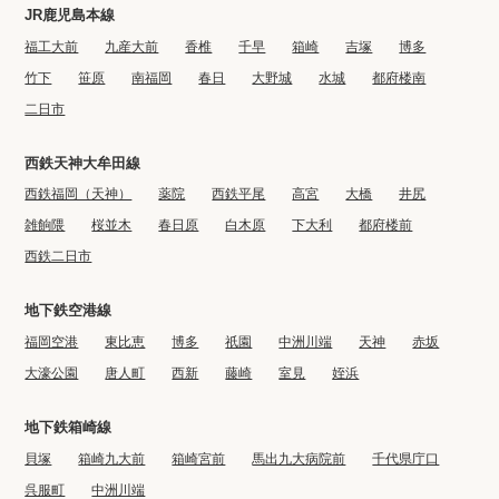
JR鹿児島本線
福工大前
九産大前
香椎
千早
箱崎
吉塚
博多
竹下
笹原
南福岡
春日
大野城
水城
都府楼南
二日市
西鉄天神大牟田線
西鉄福岡（天神）
薬院
西鉄平尾
高宮
大橋
井尻
雑餉隈
桜並木
春日原
白木原
下大利
都府楼前
西鉄二日市
地下鉄空港線
福岡空港
東比恵
博多
祇園
中洲川端
天神
赤坂
大濠公園
唐人町
西新
藤崎
室見
姪浜
地下鉄箱崎線
貝塚
箱崎九大前
箱崎宮前
馬出九大病院前
千代県庁口
呉服町
中洲川端