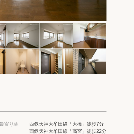
件
紹介
てプロに探してもらう
せ
ム
modern classについて
最寄り駅
西鉄天神大牟田線「大橋」徒歩7分
西鉄天神大牟田線「高宮」徒歩22分