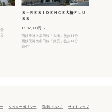
Ｓ－ＲＥＳＩＤＥＮＣＥ大橋ＦＬＵ
ＳＳ
1K 82,000円 ～
0分
5分
西鉄天神大牟田線「大橋」徒歩11分
西鉄天神大牟田線「井尻」徒歩14分
築4年
ー
クッキーポリシー
商標について
サイトマップ