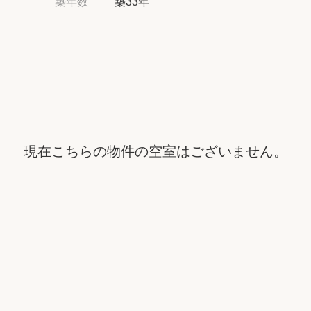
築年数
築33年
高級賃貸物件トピ
プライバシーポリ
商標について
現在こちらの物件の空室はございません。