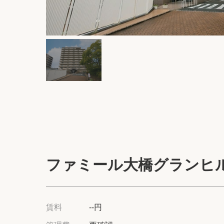
ファミール大橋グランヒ
賃料
--円