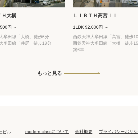
ＴＨ大橋
ＬＩＢＴＨ高宮ＩＩ
,500円 ～
1LDK 92,000円 ～
大牟田線「大橋」徒歩6分
西鉄天神大牟田線「高宮」徒歩1
大牟田線「井尻」徒歩19分
西鉄天神大牟田線「大橋」徒歩1
築6年
もっと見る
modern classについて
会社概要
プライバシーポリシ
社ビル