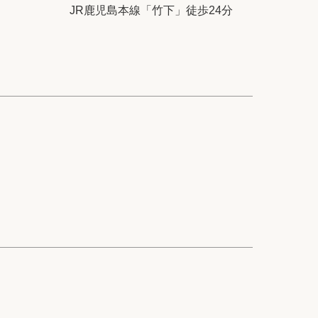
ック
会社概要
JR鹿児島本線「竹下」徒歩24分
シー
クッキーポリシー
サイトマップ