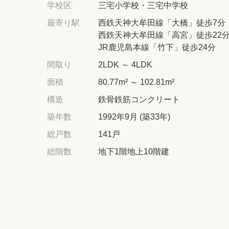
学校区
三宅小学校・三宅中学校
最寄り駅
西鉄天神大牟田線「大橋」徒歩7分
西鉄天神大牟田線「高宮」徒歩22
JR鹿児島本線「竹下」徒歩24分
間取り
2LDK ～ 4LDK
面積
80.77m² ～ 102.81m²
構造
鉄骨鉄筋コンクリート
築年数
1992年9月 (築33年)
総戸数
141戸
総階数
地下1階地上10階建