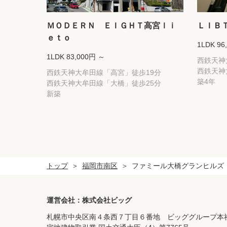
ＭＯＤＥＲＮ ＥＩＧＨＴ高宮ｌｉ
ＬＩＢ
ｅｔｏ
1LDK 96
1LDK 83,000円 ～
西鉄天神
西鉄天神
西鉄天神大牟田線「高宮」徒歩19分
築4年
西鉄天神大牟田線「大橋」徒歩25分
新築
トップ
福岡市南区
ファミール大橋グランヒルズ
運営会社：株式会社ビッグ
札幌市中央区南４条西７丁目６番地 ビッググループ本