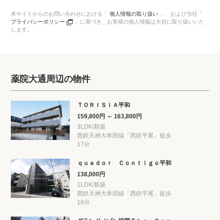
本サイトからのお問い合わせにおける「
個人情報の取り扱い
」、
および当社「
プライバシーポリシー
」に基づき、
お客様の個人情報は大切に取り扱いいた
します。
薬院大通周辺の物件
ＴＯＲＩＳＩＡ平和
159,800円 ～ 163,800円
3LDK/新築
西鉄天神大牟田線「西鉄平尾」徒歩
17分
ｑｕａｄｏｒ Ｃｏｎｔｉｇｏ平和
138,000円
1LDK/新築
西鉄天神大牟田線「西鉄平尾」徒歩
16分