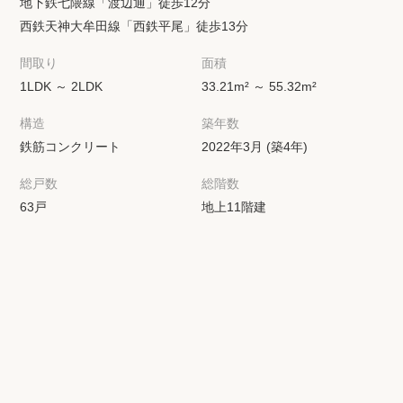
地下鉄七隈線「渡辺通」徒歩12分
西鉄天神大牟田線「西鉄平尾」徒歩13分
間取り
面積
1LDK ～ 2LDK
33.21m² ～ 55.32m²
構造
築年数
鉄筋コンクリート
2022年3月 (築4年)
総戸数
総階数
63戸
地上11階建