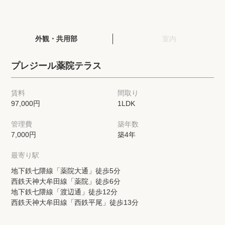
閲覧履歴
外観・共用部
室内
保存した検索条件
プレジール薬院テラス
店舗・スタッフ紹介
賃料
間取り
97,000円
1LDK
希望条件を伝えてプロに探してもらう
管理費
築年数
来店予約
7,000円
築4年
各種お問い合わせ
最寄り駅
地下鉄七隈線「薬院大通」徒歩5分
西鉄天神大牟田線「薬院」徒歩6分
高級賃貸物件コラム
modern classについて
地下鉄七隈線「渡辺通」徒歩12分
西鉄天神大牟田線「西鉄平尾」徒歩13分
高級賃貸物件トピック
会社概要