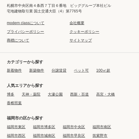
札幌市中央区南４条西７丁目６番地 ビッググループ本社ビル
宅地建物取引業 国土交通大臣（4）第7765号
modern classについて
会社概要
プライバシーポリシー
クッキーポリシー
商標について
サイトマップ
カテゴリーから探す
新着物件
新築物件
分譲賃貸
ペット可
100㎡超
人気エリアから探す
博多
天神・薬院
大濠公園
西新・百道
高宮・大橋
香椎照葉
福岡市の区から探す
福岡市東区
福岡市博多区
福岡市中央区
福岡市南区
福岡市西区
福岡市城南区
福岡市早良区
筑紫野市