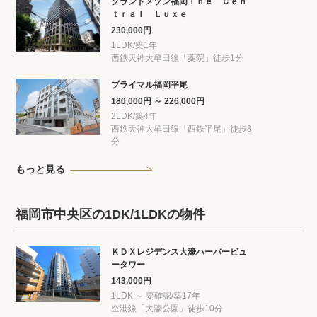
グランドメゾン福岡Ｔｈｅ Ｃｅｎ
ｔｒａｌ Ｌｕｘｅ
230,000円
1LDK/築1年
西鉄天神大牟田線「薬院」徒歩1分
プライマル福岡平尾
180,000円 ～ 226,000円
2LDK/築4年
西鉄天神大牟田線「西鉄平尾」徒歩8
分
もっと見る
福岡市中央区の1DK/1LDKの物件
ＫＤＸレジデンス大濠ハーバービュ
ータワー
143,000円
1LDK ～ 要確認/築17年
空港線「大濠公園」徒歩10分