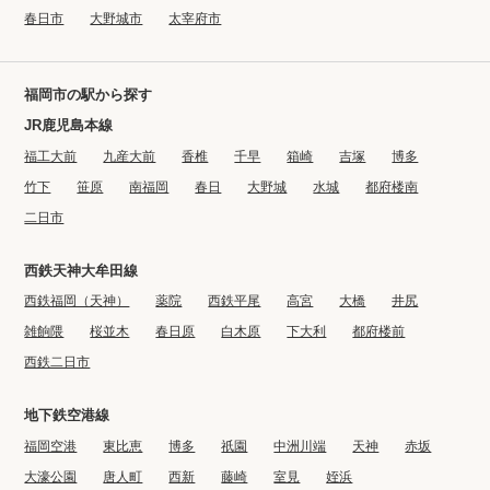
春日市
大野城市
太宰府市
福岡市の駅から探す
JR鹿児島本線
福工大前
九産大前
香椎
千早
箱崎
吉塚
博多
竹下
笹原
南福岡
春日
大野城
水城
都府楼南
二日市
西鉄天神大牟田線
西鉄福岡（天神）
薬院
西鉄平尾
高宮
大橋
井尻
雑餉隈
桜並木
春日原
白木原
下大利
都府楼前
西鉄二日市
地下鉄空港線
福岡空港
東比恵
博多
祇園
中洲川端
天神
赤坂
大濠公園
唐人町
西新
藤崎
室見
姪浜