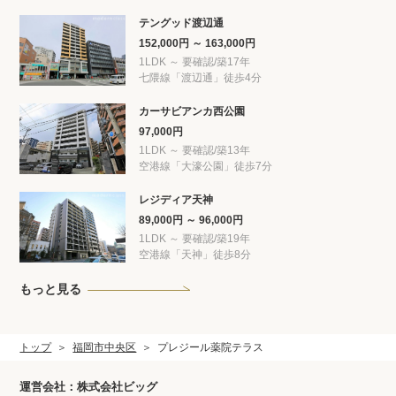
テングッド渡辺通
152,000円 ～ 163,000円
1LDK ～ 要確認/築17年
七隈線「渡辺通」徒歩4分
カーサビアンカ西公園
97,000円
1LDK ～ 要確認/築13年
空港線「大濠公園」徒歩7分
レジディア天神
89,000円 ～ 96,000円
1LDK ～ 要確認/築19年
空港線「天神」徒歩8分
もっと見る
トップ
福岡市中央区
プレジール薬院テラス
運営会社：株式会社ビッグ