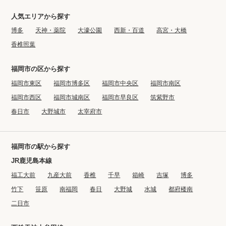
人気エリアから探す
博多
天神・薬院
大濠公園
西新・百道
高宮・大橋
香椎照葉
福岡市の区から探す
福岡市東区
福岡市博多区
福岡市中央区
福岡市南区
福岡市西区
福岡市城南区
福岡市早良区
筑紫野市
春日市
大野城市
太宰府市
福岡市の駅から探す
JR鹿児島本線
福工大前
九産大前
香椎
千早
箱崎
吉塚
博多
竹下
笹原
南福岡
春日
大野城
水城
都府楼南
二日市