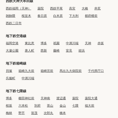
西鉄天神大牟田線
西鉄福岡（天神）
薬院
西鉄平尾
高宮
大橋
井尻
雑餉隈
桜並木
春日原
白木原
下大利
都府楼前
西鉄二日市
地下鉄空港線
福岡空港
東比恵
博多
祇園
中洲川端
天神
赤坂
大濠公園
唐人町
西新
藤崎
室見
姪浜
地下鉄箱崎線
貝塚
箱崎九大前
箱崎宮前
馬出九大病院前
千代県庁口
呉服町
中洲川端
地下鉄七隈線
博多
櫛田神社前
天神南
渡辺通
薬院
薬院大通
桜坂
六本松
別府
茶山
金山
七隈
福大前
梅林
野芥
賀茂
次郎丸
橋本