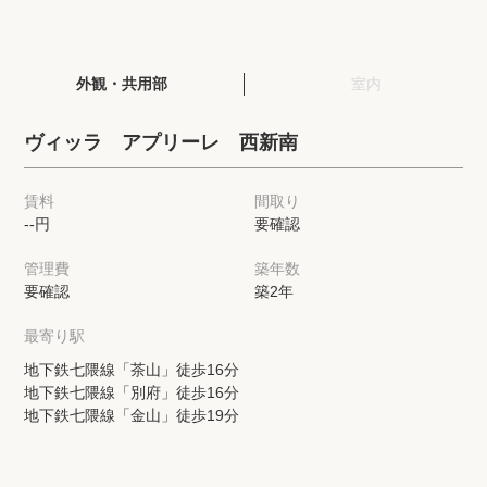
閲覧履歴
外観・共用部
室内
保存した検索条件
ヴィッラ アプリーレ 西新南
店舗・スタッフ紹介
賃料
間取り
--円
要確認
希望条件を伝えてプロに探してもらう
管理費
築年数
来店予約
要確認
築2年
各種お問い合わせ
最寄り駅
地下鉄七隈線「茶山」徒歩16分
地下鉄七隈線「別府」徒歩16分
高級賃貸物件コラム
modern classについて
地下鉄七隈線「金山」徒歩19分
高級賃貸物件トピック
会社概要