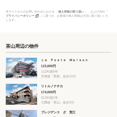
本サイトからのお問い合わせにおける「
個人情報の取り扱い
」、
および当社「
プライバシーポリシー
」に基づき、
お客様の個人情報は大切に取り扱いいた
します。
茶山周辺の物件
Ｌａ Ｐｏｓｔｅ Ｍａｉｓｏｎ
115,000円
1LDK/築5年
空港線「西新」徒歩12分
リトルノナチカ
174,000円
2LDK/築1年
七隈線「茶山」徒歩3分
プレジデンス ざ 荒江