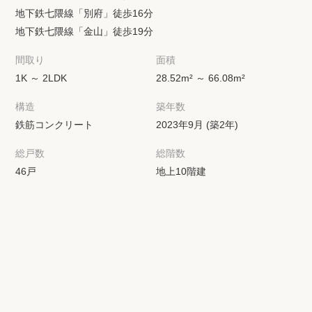
地下鉄七隈線「別府」徒歩16分
地下鉄七隈線「金山」徒歩19分
間取り
面積
1K ～ 2LDK
28.52m² ～ 66.08m²
構造
築年数
鉄筋コンクリート
2023年9月 (築2年)
総戸数
総階数
46戸
地上10階建