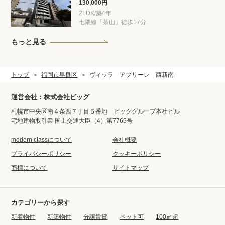
130,000円
2LDK/築4年
七隈線「茶山」徒歩17分
もっと見る
トップ
福岡市早良区
ヴィッラ アプリーレ 西新南
運営会社：株式会社ビッグ
札幌市中央区南４条西７丁目６番地 ビッググループ本社ビル
宅地建物取引業 国土交通大臣（4）第7765号
modern classについて
会社概要
プライバシーポリシー
クッキーポリシー
商標について
サイトマップ
カテゴリーから探す
新着物件
新築物件
分譲賃貸
ペット可
100㎡超