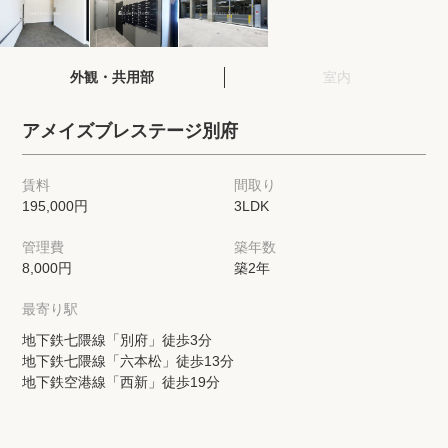
閲覧履歴
外観・共用部
室内
保存した検索条件
アメイズブレステージ別府
店舗・スタッフ紹介
賃料
間取り
195,000円
3LDK
希望条件を伝えてプロに探してもらう
管理費
築年数
来店予約
8,000円
築2年
各種お問い合わせ
最寄り駅
地下鉄七隈線「別府」徒歩3分
地下鉄七隈線「六本松」徒歩13分
高級賃貸物件コラム
modern classについて
地下鉄空港線「西新」徒歩19分
高級賃貸物件トピック
会社概要