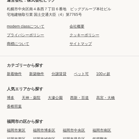
運営会社：株式会社ビッグ
札幌市中央区南４条西７丁目６番地 ビッググループ本社ビル
宅地建物取引業 国土交通大臣（4）第7765号
modern classについて
会社概要
プライバシーポリシー
クッキーポリシー
商標について
サイトマップ
カテゴリーから探す
新着物件
新築物件
分譲賃貸
ペット可
100㎡超
人気エリアから探す
博多
天神・薬院
大濠公園
西新・百道
高宮・大橋
香椎照葉
福岡市の区から探す
福岡市東区
福岡市博多区
福岡市中央区
福岡市南区
福岡市西区
福岡市城南区
福岡市早良区
筑紫野市