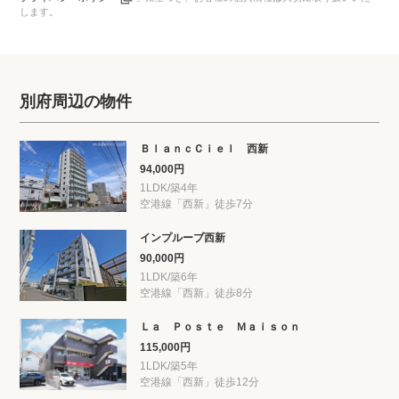
します。
別府周辺の物件
ＢｌａｎｃＣｉｅｌ 西新
94,000円
1LDK/築4年
空港線「西新」徒歩7分
インプルーブ西新
90,000円
1LDK/築6年
空港線「西新」徒歩8分
Ｌａ Ｐｏｓｔｅ Ｍａｉｓｏｎ
115,000円
1LDK/築5年
空港線「西新」徒歩12分