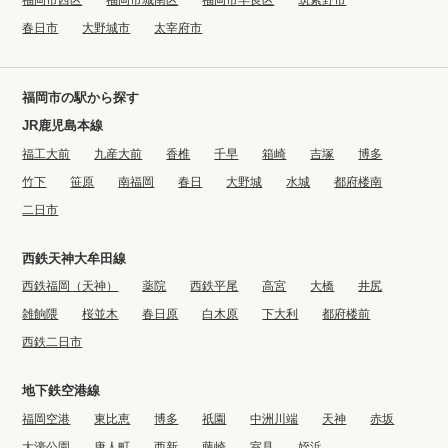
春日市
大野城市
太宰府市
福岡市の駅から探す
JR鹿児島本線
福工大前
九産大前
香椎
千早
箱崎
吉塚
博多
竹下
笹原
南福岡
春日
大野城
水城
都府楼南
二日市
西鉄天神大牟田線
西鉄福岡（天神）
薬院
西鉄平尾
高宮
大橋
井尻
雑餉隈
桜並木
春日原
白木原
下大利
都府楼前
西鉄二日市
地下鉄空港線
福岡空港
東比恵
博多
祇園
中洲川端
天神
赤坂
大濠公園
唐人町
西新
藤崎
室見
姪浜