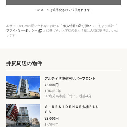
このメールは暗号化されて送信されます。
本サイトからのお問い合わせにおける「
個人情報の取り扱い
」、
および当社「
プライバシーポリシー
」に基づき、
お客様の個人情報は大切に取り扱いいた
します。
井尻周辺の物件
アルティザ博多南リバーフロント
73,000円
1DK/築2年
JR鹿児島本線「竹下」徒歩4分
Ｓ－ＲＥＳＩＤＥＮＣＥ大橋ＦＬＵ
ＳＳ
82,000円
1K/築4年