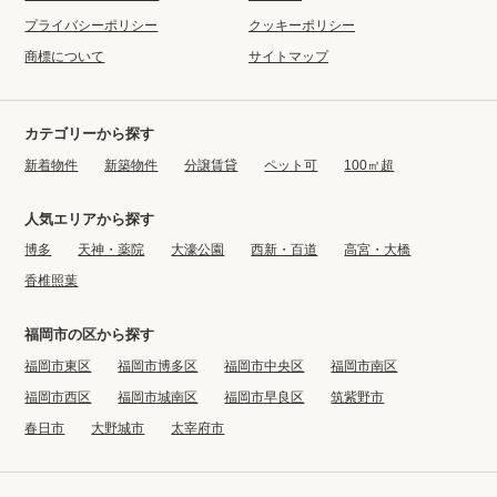
プライバシーポリシー
クッキーポリシー
商標について
サイトマップ
カテゴリーから探す
新着物件
新築物件
分譲賃貸
ペット可
100㎡超
人気エリアから探す
博多
天神・薬院
大濠公園
西新・百道
高宮・大橋
香椎照葉
福岡市の区から探す
福岡市東区
福岡市博多区
福岡市中央区
福岡市南区
福岡市西区
福岡市城南区
福岡市早良区
筑紫野市
春日市
大野城市
太宰府市