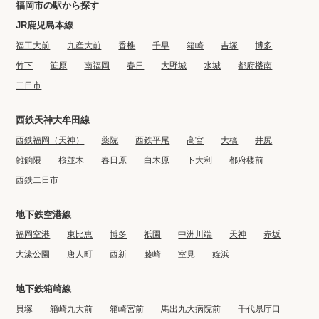
福岡市の駅から探す
JR鹿児島本線
福工大前
九産大前
香椎
千早
箱崎
吉塚
博多
竹下
笹原
南福岡
春日
大野城
水城
都府楼南
二日市
西鉄天神大牟田線
西鉄福岡（天神）
薬院
西鉄平尾
高宮
大橋
井尻
雑餉隈
桜並木
春日原
白木原
下大利
都府楼前
西鉄二日市
地下鉄空港線
福岡空港
東比恵
博多
祇園
中洲川端
天神
赤坂
大濠公園
唐人町
西新
藤崎
室見
姪浜
地下鉄箱崎線
貝塚
箱崎九大前
箱崎宮前
馬出九大病院前
千代県庁口