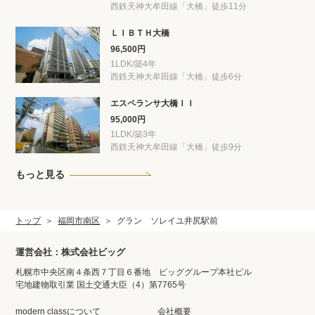
西鉄天神大牟田線「大橋」徒歩11分
ＬＩＢＴＨ大橋
96,500円
1LDK/築4年
西鉄天神大牟田線「大橋」徒歩6分
エスペランサ大橋ＩＩ
95,000円
1LDK/築3年
西鉄天神大牟田線「大橋」徒歩9分
もっと見る
トップ
福岡市南区
グラン ソレイユ井尻駅前
運営会社：株式会社ビッグ
札幌市中央区南４条西７丁目６番地 ビッググループ本社ビル
宅地建物取引業 国土交通大臣（4）第7765号
modern classについて
会社概要