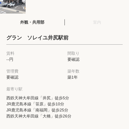
閲覧履歴
外観・共用部
室内
保存した検索条件
グラン ソレイユ井尻駅前
店舗・スタッフ紹介
賃料
間取り
--円
要確認
希望条件を伝えてプロに探してもらう
管理費
築年数
来店予約
要確認
築1年
各種お問い合わせ
最寄り駅
西鉄天神大牟田線「井尻」徒歩5分
JR鹿児島本線「笹原」徒歩10分
高級賃貸物件コラム
modern classについて
JR鹿児島本線「南福岡」徒歩25分
西鉄天神大牟田線「大橋」徒歩26分
高級賃貸物件トピック
会社概要