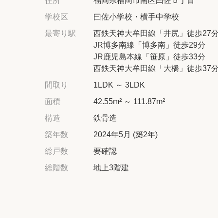
住所
福岡県福岡市南区曰佐５丁目
学校区
曰佐小学校・横手中学校
最寄り駅
西鉄天神大牟田線「井尻」徒歩27
JR博多南線「博多南」徒歩29分
JR鹿児島本線「笹原」徒歩33分
西鉄天神大牟田線「大橋」徒歩37
間取り
1LDK ～ 3LDK
面積
42.55m² ～ 111.87m²
構造
鉄骨造
築年数
2024年5月 (築2年)
総戸数
要確認
総階数
地上3階建