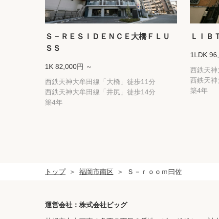
Ｓ－ＲＥＳＩＤＥＮＣＥ大橋ＦＬＵ
ＬＩＢ
ＳＳ
1LDK 96
1K 82,000円 ～
西鉄天神
西鉄天神
西鉄天神大牟田線「大橋」徒歩11分
築4年
西鉄天神大牟田線「井尻」徒歩14分
築4年
トップ
福岡市南区
Ｓ－ｒｏｏｍ曰佐
運営会社：株式会社ビッグ