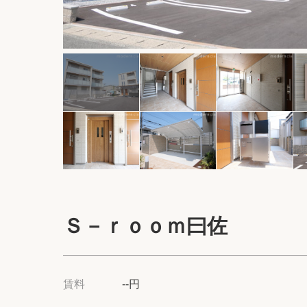
Ｓ－ｒｏｏｍ曰佐
賃料
--円