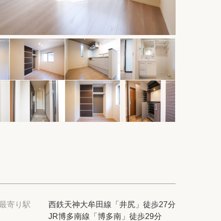
件
紹介
てプロに探してもらう
せ
ム
modern classについて
最寄り駅
西鉄天神大牟田線「井尻」徒歩27分
JR博多南線「博多南」徒歩29分