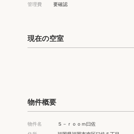
管理費
要確認
現在の空室
物件概要
物件名
Ｓ－ｒｏｏｍ曰佐