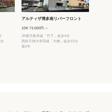
アルティザ博多南リバーフロント
1DK 73,000円 ～
分
JR鹿児島本線「竹下」徒歩4分
5分
西鉄天神大牟田線「大橋」徒歩15分
築2年