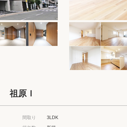
保存した物件
閲覧履歴
保存した検索条
店舗・スタッフ
希望条件を伝え
来店予約
Ｄ 祖原Ｉ
各種お問い合わ
高級賃貸物件コラ
間取り
3LDK