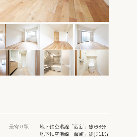
件
紹介
てプロに探してもらう
せ
ム
modern classについて
最寄り駅
地下鉄空港線「西新」徒歩8分
地下鉄空港線「藤崎」徒歩11分