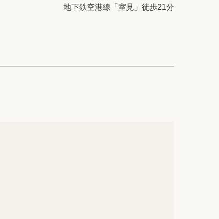
ック
会社概要
地下鉄空港線「室見」徒歩21分
シー
クッキーポリシー
サイトマップ