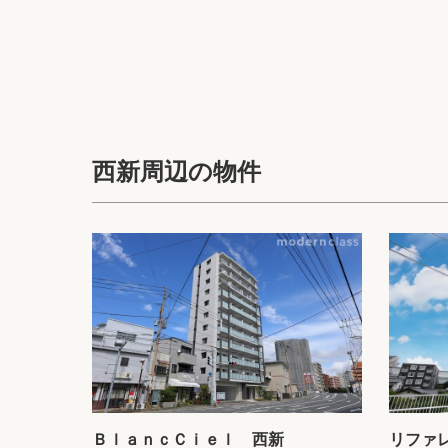
西新周辺の物件
ＢｌａｎｃＣｉｅｌ 西新
リファ