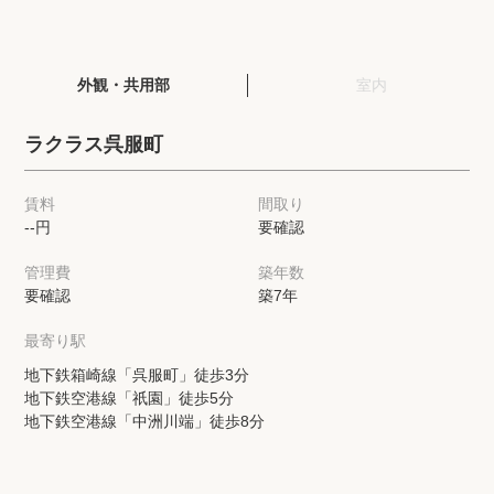
閲覧履歴
外観・共用部
室内
保存した検索条件
ラクラス呉服町
店舗・スタッフ紹介
賃料
間取り
--円
要確認
希望条件を伝えてプロに探してもらう
管理費
築年数
来店予約
要確認
築7年
各種お問い合わせ
最寄り駅
地下鉄箱崎線「呉服町」徒歩3分
地下鉄空港線「祇園」徒歩5分
高級賃貸物件コラム
modern classについて
地下鉄空港線「中洲川端」徒歩8分
高級賃貸物件トピック
会社概要