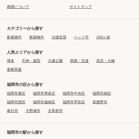
商標について
サイトマップ
カテゴリーから探す
新着物件
新築物件
分譲賃貸
ペット可
100㎡超
人気エリアから探す
博多
天神・薬院
大濠公園
西新・百道
高宮・大橋
香椎照葉
福岡市の区から探す
福岡市東区
福岡市博多区
福岡市中央区
福岡市南区
福岡市西区
福岡市城南区
福岡市早良区
筑紫野市
春日市
大野城市
太宰府市
福岡市の駅から探す