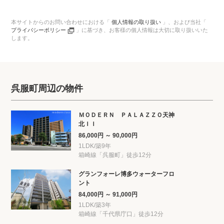
本サイトからのお問い合わせにおける「
個人情報の取り扱い
」、
および当社「
プライバシーポリシー
」に基づき、
お客様の個人情報は大切に取り扱いいた
します。
呉服町周辺の物件
ＭＯＤＥＲＮ ＰＡＬＡＺＺＯ天神
北ＩＩ
86,000円 ～ 90,000円
1LDK/築9年
箱崎線「呉服町」徒歩12分
グランフォーレ博多ウォーターフロ
ント
84,000円 ～ 91,000円
1LDK/築3年
箱崎線「千代県庁口」徒歩12分