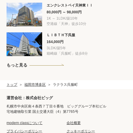
エンクレストベイ天神東ＩＩ
80,000円 ～ 98,000円
1K ～ 1LDK/築10年
空港線「天神」徒歩10分
ＬＩＢＴＨ下呉服
164,000円
3LDK/築5年
箱崎線「呉服町」徒歩8分
もっと見る
トップ
福岡市博多区
ラクラス呉服町
運営会社：株式会社ビッグ
札幌市中央区南４条西７丁目６番地 ビッググループ本社ビル
宅地建物取引業 国土交通大臣（4）第7765号
modern classについて
会社概要
プライバシーポリシー
クッキーポリシー