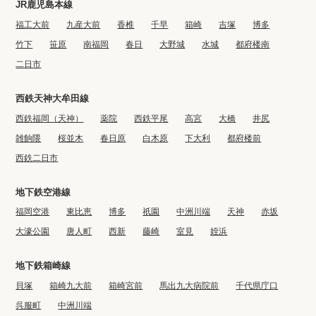
JR鹿児島本線
福工大前
九産大前
香椎
千早
箱崎
吉塚
博多
竹下
笹原
南福岡
春日
大野城
水城
都府楼南
二日市
西鉄天神大牟田線
西鉄福岡（天神）
薬院
西鉄平尾
高宮
大橋
井尻
雑餉隈
桜並木
春日原
白木原
下大利
都府楼前
西鉄二日市
地下鉄空港線
福岡空港
東比恵
博多
祇園
中洲川端
天神
赤坂
大濠公園
唐人町
西新
藤崎
室見
姪浜
地下鉄箱崎線
貝塚
箱崎九大前
箱崎宮前
馬出九大病院前
千代県庁口
呉服町
中洲川端